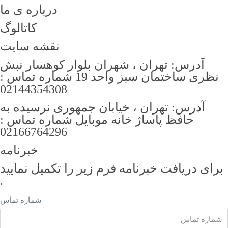
درباره ی ما
کاتالوگ
نقشه سایت
آدرس: تهران ، شهران بلوار کوهسار نبش
نظری ساختمان سبز واحد 19 شماره تماس :
02144354308
آدرس: تهران ، خیابان جمهوری نرسیده به
حافظ پاساژ خانه موبایل شماره تماس :
02166764296
خبرنامه
رای دریافت خبرنامه فرم زیر را تکمیل نمایید
.
شماره تماس